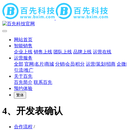
网站首页
智能销售
企业上线
销售上线
团队上线
品牌上线
运营在线
运营服务
全部
官网|名片|商城
分销|会员|积分
运营|策划|招商
企微|
引流|推广
关于百先
百先简介
联系百先
预约体验
繁体
4、开发表确认
合作流程
/