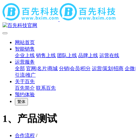
网站首页
智能销售
企业上线
销售上线
团队上线
品牌上线
运营在线
运营服务
全部
官网|名片|商城
分销|会员|积分
运营|策划|招商
企微|
引流|推广
关于百先
百先简介
联系百先
预约体验
繁体
1、产品测试
合作流程
/