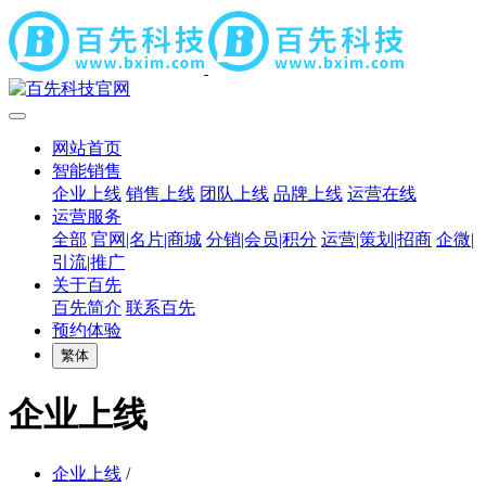
网站首页
智能销售
企业上线
销售上线
团队上线
品牌上线
运营在线
运营服务
全部
官网|名片|商城
分销|会员|积分
运营|策划|招商
企微|
引流|推广
关于百先
百先简介
联系百先
预约体验
繁体
企业上线
企业上线
/