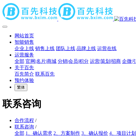
网站首页
智能销售
企业上线
销售上线
团队上线
品牌上线
运营在线
运营服务
全部
官网|名片|商城
分销|会员|积分
运营|策划|招商
企微|
关于百先
百先简介
联系百先
预约体验
繁体
联系咨询
合作流程
/
联系咨询
/
全部
1、确认需求
2、方案制作
3、确认报价
4、项目计划