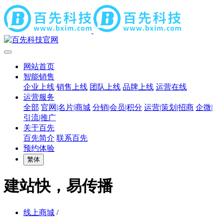
网站首页
智能销售
企业上线
销售上线
团队上线
品牌上线
运营在线
运营服务
全部
官网|名片|商城
分销|会员|积分
运营|策划|招商
企微|
引流|推广
关于百先
百先简介
联系百先
预约体验
繁体
建站快，易传播
线上商城
/