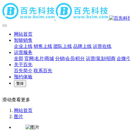
网站首页
智能销售
企业上线
销售上线
团队上线
品牌上线
运营在线
运营服务
全部
官网|名片|商城
分销|会员|积分
运营|策划|招商
企微|
关于百先
百先简介
联系百先
预约体验
繁体
滑动查看更多
网站首页
图片