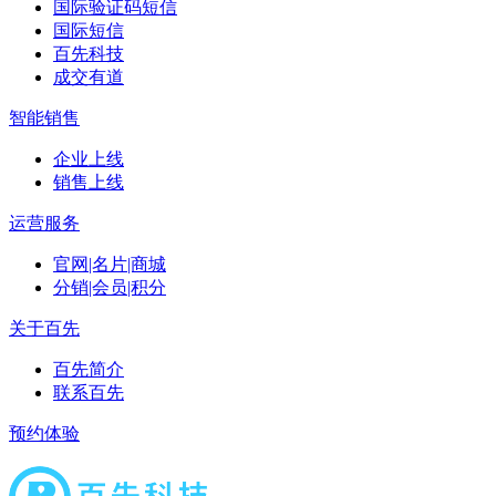
国际验证码短信
国际短信
百先科技
成交有道
智能销售
企业上线
销售上线
运营服务
官网|名片|商城
分销|会员|积分
关于百先
百先简介
联系百先
预约体验