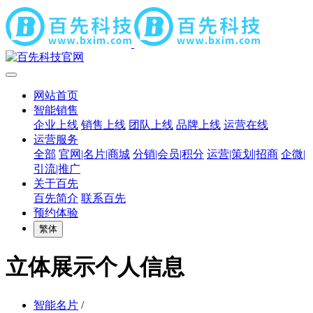
网站首页
智能销售
企业上线
销售上线
团队上线
品牌上线
运营在线
运营服务
全部
官网|名片|商城
分销|会员|积分
运营|策划|招商
企微|
引流|推广
关于百先
百先简介
联系百先
预约体验
繁体
立体展示个人信息
智能名片
/